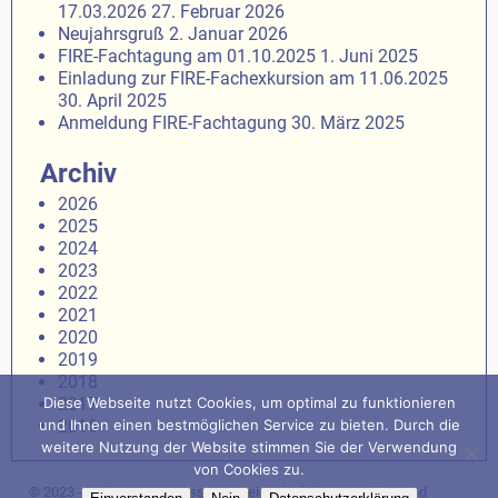
17.03.2026
27. Februar 2026
Neujahrsgruß
2. Januar 2026
FIRE-Fachtagung am 01.10.2025
1. Juni 2025
Einladung zur FIRE-Fachexkursion am 11.06.2025
30. April 2025
Anmeldung FIRE-Fachtagung
30. März 2025
Archiv
2026
2025
2024
2023
2022
2021
2020
2019
2018
2017
Diese Webseite nutzt Cookies, um optimal zu funktionieren
2016
und Ihnen einen bestmöglichen Service zu bieten. Durch die
weitere Nutzung der Website stimmen Sie der Verwendung
von Cookies zu.
© 2023 - Freiberger Interessengemeinschaft der Recycling- und